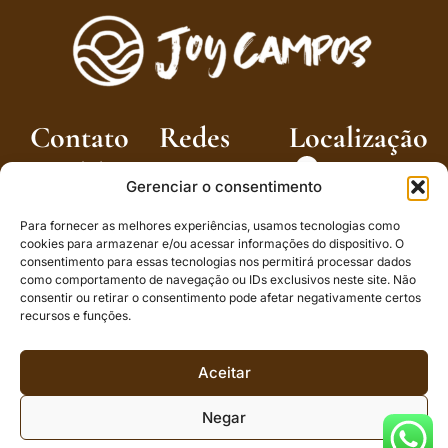
Contato
Redes
Localização
sociais
: (12) 99204-
: Av. João
Gerenciar o consentimento
5860
Dória, 3050 -
Nova
: (12) 99204-
Para fornecer as melhores experiências, usamos tecnologias como
Capivari,
5860
cookies para armazenar e/ou acessar informações do dispositivo. O
Campos do
consentimento para essas tecnologias nos permitirá processar dados
Jordão - SP,
como comportamento de navegação ou IDs exclusivos neste site. Não
12460-000
consentir ou retirar o consentimento pode afetar negativamente certos
recursos e funções.
Aceitar
Negar