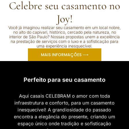
Celebre seu casamento no
Joy!
Você já imaginou realizar seu casamento em um local nobre,
no alto do capivari, histórico, cercado pela natureza, no
interior de São Paulo? Nossas propostas unem a excelência
na prestação de serviços com o luxo e a sofisticação para
uma experiência inesquecível.
MAIS INFORMAÇÕES ⟶
Perfeito para seu casamento
Aqui casais CELEBRAM o amor com toda
infraestrutura e conforto, para um casamento
inesquecível! A grandiosidade do passado
encontra a elegância do presente, criando um
espaço único onde tradição e sofisticação