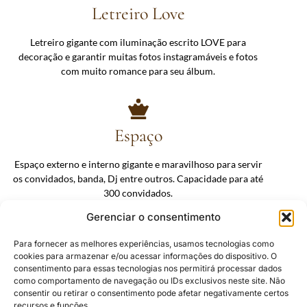
Letreiro Love
Letreiro gigante com iluminação escrito LOVE para
decoração e garantir muitas fotos instagramáveis e fotos
com muito romance para seu álbum.
Espaço
⁠⁠Espaço externo e interno gigante e maravilhoso para servir
os convidados, banda, Dj entre outros. Capacidade para até
300 convidados.
Gerenciar o consentimento
Para fornecer as melhores experiências, usamos tecnologias como
Vista panorâmica
cookies para armazenar e/ou acessar informações do dispositivo. O
consentimento para essas tecnologias nos permitirá processar dados
como comportamento de navegação ou IDs exclusivos neste site. Não
Pôr do Sol mais incrível de toda Campos do Jordão, com
consentir ou retirar o consentimento pode afetar negativamente certos
vista para a
recursos e funções.